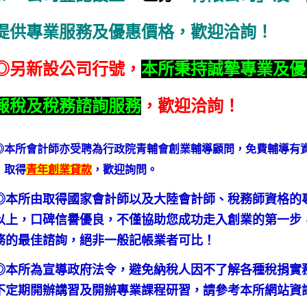
提供專業服務及優惠價格，歡迎洽詢！
◎另新設公司行號，
本所秉持誠摯專業及優
報稅及稅務諮詢服務
，歡迎洽詢！
◎本所會計師亦受聘為行政院青輔會創業輔導顧問，免費輔導有
取得
青年創業貸款
，歡迎詢問。
◎本所由取得國家會計師以及大陸會計師、稅務師資格的
以上，口碑信譽優良，不僅協助您成功走入創業的第一步
務的最佳諮詢，絕非一般記帳業者可比！
◎本所為宣導政府法令，避免納稅人因不了解各種稅捐實
不定期開辦講習及開辦專業課程研習，請參考本所網站資