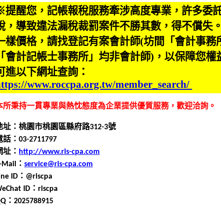
※提醒您，記帳報稅服務牽涉高度專業，許多委
稅，導致違法漏稅裁罰案件不勝其數，得不償失
一樣價格，請找登記有案會計師(坊間「會計事務
「會計記帳士事務所」均非會計師)，以保障您權
可進以下網址查詢：
https://www.roccpa.org.tw/member_search/
本所秉持一貫專業與熱忱態度為企業提供優質服務，歡迎洽詢
。
地址：桃園市桃園區縣府路
312-3
號
電話：0
3
-
2711797
網址：
http://www.ris-cpa.com
-Mail
：
service@ris-cpa.com
ine ID
：
@riscpa
eChat ID
：
riscpa
QQ
：
2025788915