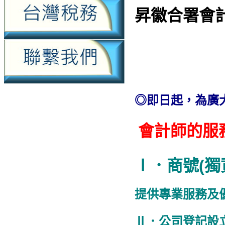
昇徽合署會
◎即日起，為廣
會計師的服
Ⅰ．商號(獨
提供專業服務及
Ⅱ．公司登記設