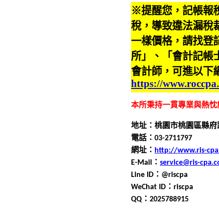
※提醒您，記帳報
稅，導致違法漏稅
一樣價格，請找登
所」、「會計記帳
會計師，可進以下
https://www.roccpa
本所秉持一貫專業與熱忱
地址：桃園市桃園區縣府
電話：0
3
-
2711797
網址：
http://www.ris-cp
E-Mail
：
service@ris-cpa.
Line ID
：
@riscpa
WeChat ID
：
riscpa
QQ
：
2025788915