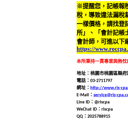
※提醒您，記帳報
稅，導致違法漏稅
一樣價格，請找登
所」、「會計記帳
會計師，可進以下
https://www.roccpa
本所秉持一貫專業與熱忱
地址：桃園市桃園區縣府
電話：0
3
-
2711797
網址：
http://www.ris-cp
E-Mail
：
service@ris-cpa.
Line ID
：
@riscpa
WeChat ID
：
riscpa
QQ
：
2025788915