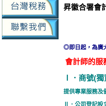
昇徽合署會
◎即日起，為廣
會計師的服
Ⅰ．商號(獨
提供專業服務及
Ⅱ．公司登記設