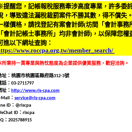
※提醒您，記帳報稅服務牽涉高度專業，許多委
稅，導致違法漏稅裁罰案件不勝其數，得不償失
一樣價格，請找登記有案會計師(坊間「會計事務
「會計記帳士事務所」均非會計師)，以保障您權
可進以下網址查詢：
https://www.roccpa.org.tw/member_search/
本所秉持一貫專業與熱忱態度為企業提供優質服務，歡迎洽詢
。
地址：桃園市桃園區縣府路
312-3
號
電話：0
3
-
2711797
網址：
http://www.ris-cpa.com
-Mail
：
service@ris-cpa.com
ine ID
：
@riscpa
eChat ID
：
riscpa
QQ
：
2025788915