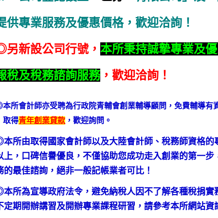
提供專業服務及優惠價格，歡迎洽詢！
◎另新設公司行號，
本所秉持誠摯專業及優
報稅及稅務諮詢服務
，歡迎洽詢！
◎本所會計師亦受聘為行政院青輔會創業輔導顧問，免費輔導有
取得
青年創業貸款
，歡迎詢問。
◎本所由取得國家會計師以及大陸會計師、稅務師資格的
以上，口碑信譽優良，不僅協助您成功走入創業的第一步
務的最佳諮詢，絕非一般記帳業者可比！
◎本所為宣導政府法令，避免納稅人因不了解各種稅捐實
不定期開辦講習及開辦專業課程研習，請參考本所網站資