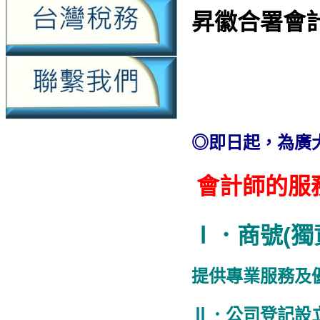
昇徽合署會
◎即日起，為廣
會計師的服
Ⅰ．商號(獨
提供專業服務及
Ⅱ．公司登記設