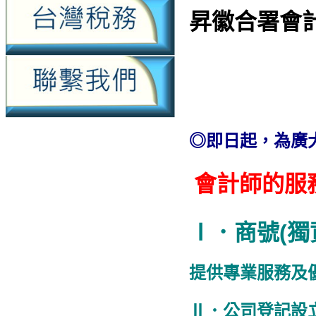
昇徽合署會
◎即日起，為廣
會計師的服
Ⅰ．商號(獨
提供專業服務及
Ⅱ．公司登記設