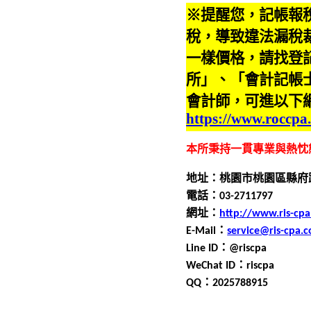
※提醒您，記帳報
稅，導致違法漏稅
一樣價格，請找登
所」、「會計記帳
會計師，可進以下
https://www.roccpa
本所秉持一貫專業與熱忱
地址：桃園市桃園區縣府
電話：0
3
-
2711797
網址：
http://www.ris-cp
E-Mail
：
service@ris-cpa.
Line ID
：
@riscpa
WeChat ID
：
riscpa
QQ
：
2025788915