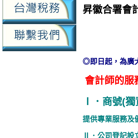
昇徽合署會
◎即日起，為廣
會計師的服
Ⅰ．商號(獨
提供專業服務及
Ⅱ．公司登記設