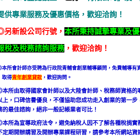
提供專業服務及優惠價格，歡迎洽詢！
◎另新設公司行號，
本所秉持誠摯專業及優
報稅及稅務諮詢服務
，歡迎洽詢！
◎本所會計師亦受聘為行政院青輔會創業輔導顧問，免費輔導有
取得
青年創業貸款
，歡迎詢問。
◎本所由取得國家會計師以及大陸會計師、稅務師資格的
以上，口碑信譽優良，不僅協助您成功走入創業的第一步
務的最佳諮詢，絕非一般記帳業者可比！
◎本所為宣導政府法令，避免納稅人因不了解各種稅捐實
不定期開辦講習及開辦專業課程研習，請參考本所網站資