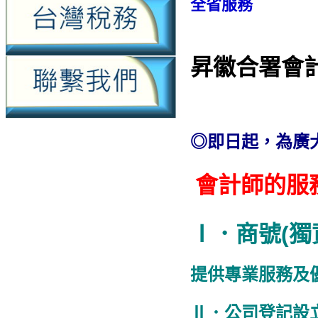
全省服務
昇徽合署會
◎即日起，為廣
會計師的服
Ⅰ．商號(獨
提供專業服務及
Ⅱ．公司登記設