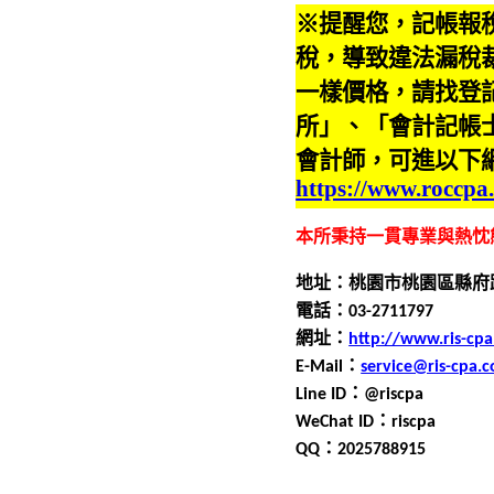
※提醒您，記帳報
稅，導致違法漏稅
一樣價格，請找登
所」、「會計記帳
會計師，可進以下
https://www.roccpa
本所秉持一貫專業與熱忱
地址：桃園市桃園區縣府
電話：0
3
-
2711797
網址：
http://www.ris-cp
E-Mail
：
service@ris-cpa.
Line ID
：
@riscpa
WeChat ID
：
riscpa
QQ
：
2025788915