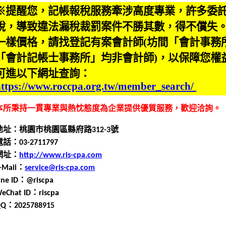
※提醒您，記帳報稅服務牽涉高度專業，許多委
稅，導致違法漏稅裁罰案件不勝其數，得不償失
一樣價格，請找登記有案會計師(坊間「會計事務
「會計記帳士事務所」均非會計師)，以保障您權
可進以下網址查詢：
https://www.roccpa.org.tw/member_search/
本所秉持一貫專業與熱忱態度為企業提供優質服務，歡迎洽詢
。
地址：桃園市桃園區縣府路
312-3
號
電話：0
3
-
2711797
網址：
http://www.ris-cpa.com
-Mail
：
service@ris-cpa.com
ine ID
：
@riscpa
eChat ID
：
riscpa
QQ
：
2025788915