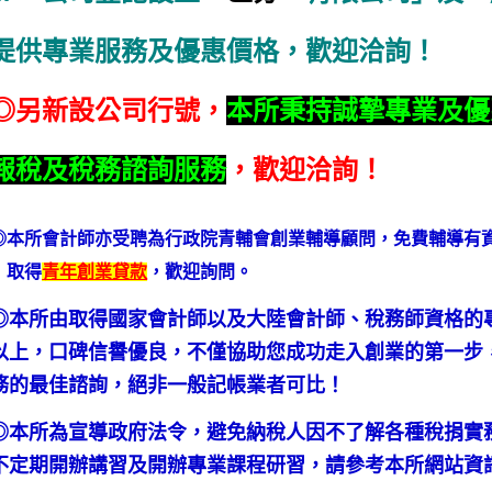
提供專業服務及優惠價格，歡迎洽詢！
◎另新設公司行號，
本所秉持誠摯專業及優
報稅及稅務諮詢服務
，歡迎洽詢！
◎本所會計師亦受聘為行政院青輔會創業輔導顧問，免費輔導有
取得
青年創業貸款
，歡迎詢問。
◎本所由取得國家會計師以及大陸會計師、稅務師資格的
以上，口碑信譽優良，不僅協助您成功走入創業的第一步
務的最佳諮詢，絕非一般記帳業者可比！
◎本所為宣導政府法令，避免納稅人因不了解各種稅捐實
不定期開辦講習及開辦專業課程研習，請參考本所網站資