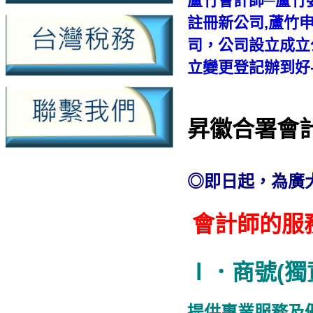
蘆竹會計師─蘆竹
註冊新公司,蘆竹
司，公司設立成立
立變更登記辦到好
昇徽合署會
◎即日起，為廣
會計師的服
Ⅰ．商號(獨
提供專業服務及