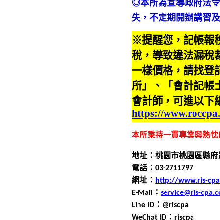
◎本所為宣導政府法
失，不定期開辦講習
※提醒您，記帳報
稅，導致違法漏稅
一樣價格，請找登
所」、「會計記帳
會計師，可進以下
https://www.roccpa
本所秉持一貫專業與熱忱
地址：桃園市桃園區縣府
電話：0
3
-
2711797
網址：
http://www.ris-cp
E-Mail
：
service@ris-cpa.
Line ID
：
@riscpa
WeChat ID
：
riscpa