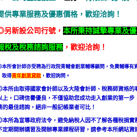
提供專業服務及優惠價格，歡迎洽詢！
◎另新設公司行號，
本所秉持誠摯專業及優
報稅及稅務諮詢服務
，歡迎洽詢！
◎本所會計師亦受聘為行政院青輔會創業輔導顧問，免費輔導有
取得
青年創業貸款
，歡迎詢問。
◎本所由取得國家會計師以及大陸會計師、稅務師資格的
以上，口碑信譽優良，不僅協助您成功走入創業的第一步
務的最佳諮詢，絕非一般記帳業者可比！
◎本所為宣導政府法令，避免納稅人因不了解各種稅捐實
不定期開辦講習及開辦專業課程研習，請參考本所網站資