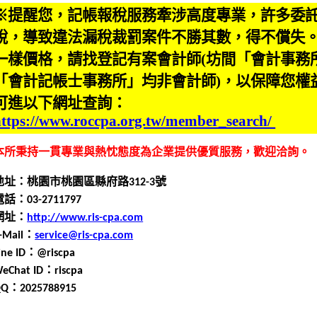
※提醒您，記帳報稅服務牽涉高度專業，許多委
稅，導致違法漏稅裁罰案件不勝其數，得不償失
一樣價格，請找登記有案會計師(坊間「會計事務
「會計記帳士事務所」均非會計師)，以保障您權
可進以下網址查詢：
https://www.roccpa.org.tw/member_search/
本所秉持一貫專業與熱忱態度為企業提供優質服務，歡迎洽詢
。
地址：桃園市桃園區縣府路
312-3
號
電話：0
3
-
2711797
網址：
http://www.ris-cpa.com
-Mail
：
service@ris-cpa.com
ine ID
：
@riscpa
eChat ID
：
riscpa
QQ
：
2025788915