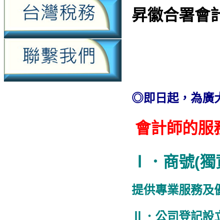
昇徽合署會
◎即日起，為廣
會計師的服
Ⅰ．商號(獨
提供專業服務及
Ⅱ．公司登記設