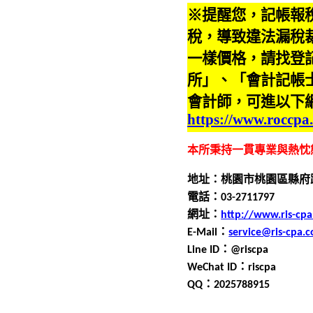
※提醒您，記帳報
稅，導致違法漏稅
一樣價格，請找登
所」、「會計記帳
會計師，可進以下
https://www.roccpa
本所秉持一貫專業與熱忱
地址：桃園市桃園區縣府
電話：0
3
-
2711797
網址：
http://www.ris-cp
E-Mail
：
service@ris-cpa.
Line ID
：
@riscpa
WeChat ID
：
riscpa
QQ
：
2025788915