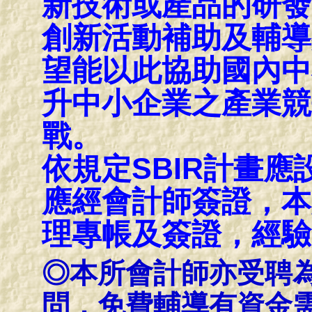
新技術或產品的研發
創新活動補助及輔導
望能以此協助國內中
升中小企業之產業競
戰。
依規定SBIR計畫
應經會計師簽證，本
理專帳及簽證，經驗
◎本所會計師亦受聘
問，免費輔導有資金