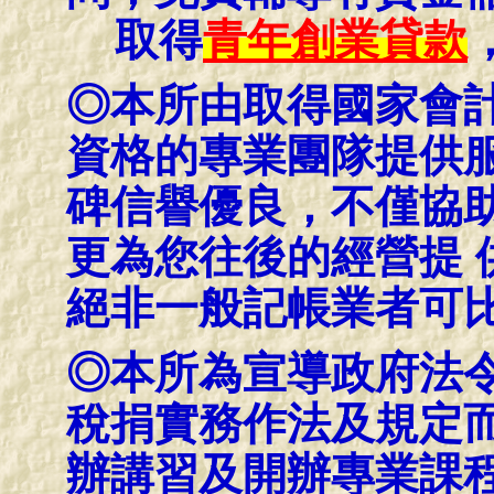
取得
青年創業貸款
◎本所由取得國家會
資格的專業團隊提供服
碑信譽優良，不僅協
更為您往後的經營提 
絕非一般記帳業者可
◎本所為宣導政府法
稅捐實務作法及規定
辦講習及開辦專業課