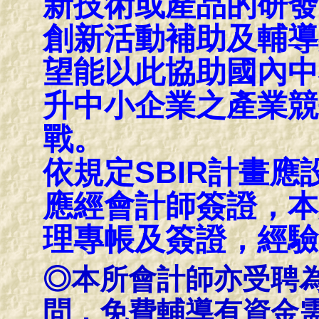
新技術或產品的研發
創新活動補助及輔導
望能以此協助國內中
升中小企業之產業競
戰。
依規定SBIR計畫
應經會計師簽證，本
理專帳及簽證，經驗
◎本所會計師亦受聘
問，免費輔導有資金