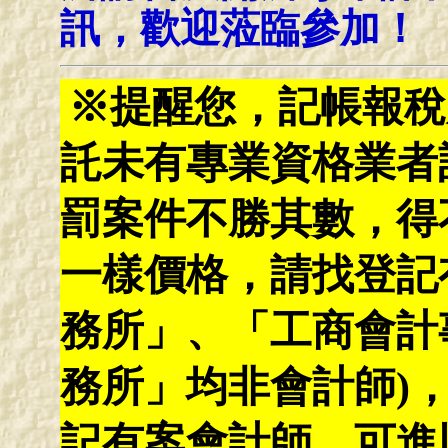
訊，歡迎蒞臨參加！
※提醒您，記帳報稅
託未有專業資格業者
罰案件不勝其數，得
一樣價格，請找登記
務所」、「工商會計
務所」均非會計師)
記有案會計師，可進