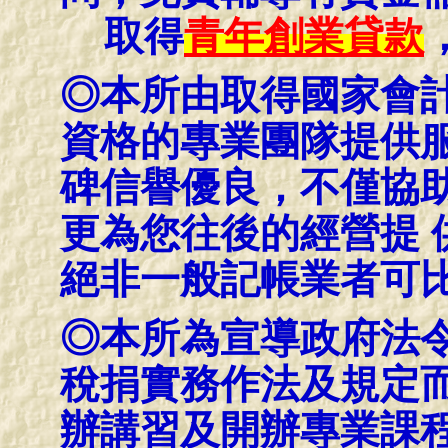
取得
青年創業貸款
◎本所由取得國家會
資格的專業團隊提供服
碑信譽優良，不僅協
更為您往後的經營提 
絕非一般記帳業者可
◎本所為宣導政府法
稅捐實務作法及規定
辦講習及開辦專業課