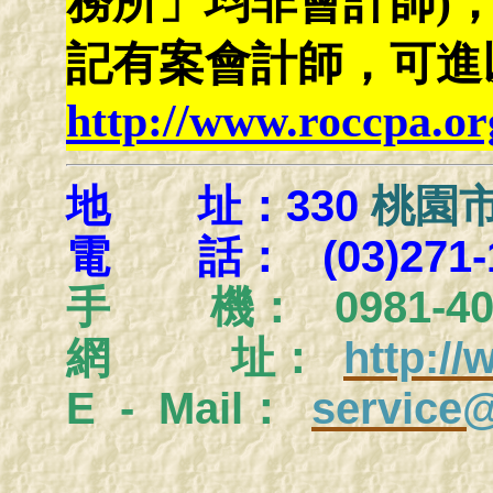
務所」均非會計師)
記有案會計師，可進
http://www.roccpa.or
地 址：330
桃園市
電 話： (03)271-1
手
機： 0981-404
網 址：
http:/
E - Mail：
service