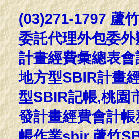
(03)271-1797
委託代理外包委外
計畫經費彙總表會
地方型SBIR計畫
型SBIR記帳,桃
發計畫經費會計帳務
帳作業sbir,蘆竹