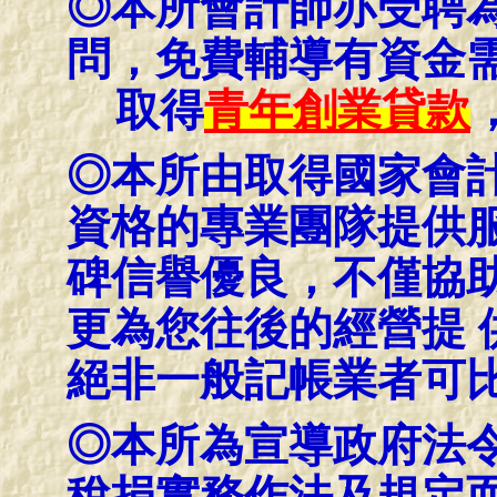
◎本所會計師亦受聘
問，免費輔導有資金
取得
青年創業貸款
◎本所由取得國家會
資格的專業團隊提供服
碑信譽優良，不僅協
更為您往後的經營提 
絕非一般記帳業者可
◎本所為宣導政府法
稅捐實務作法及規定