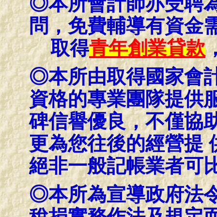
◎本所會計師亦受聘
問，免費輔導有資金
取得
青年創業貸款
◎本所由取得國家會
資格的專業團隊提供服
碑信譽優良，不僅協
更為您往後的經營提 
絕非一般記帳業者可
◎本所為宣導政府法
稅捐實務作法及規定