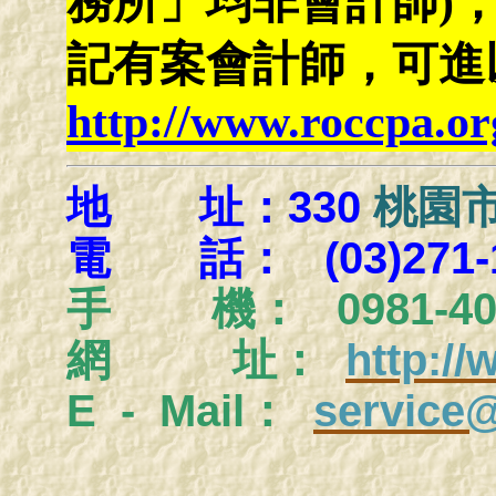
務所」均非會計師)
記有案會計師，可進
http://www.roccpa.or
地 址：330
桃園市
電 話： (03)271-1
手
機： 0981-404
網 址：
http:/
E - Mail：
service