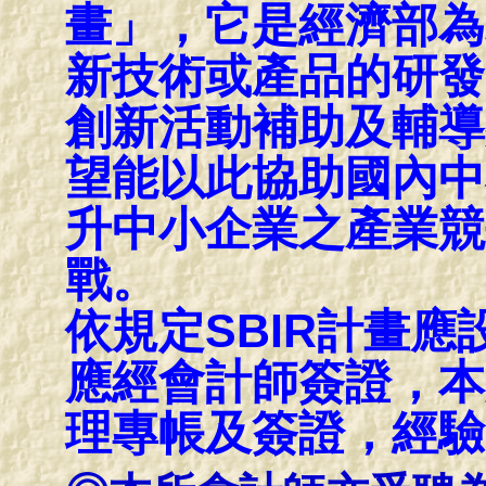
畫」，它是經濟部為
新技術或產品的研發
創新活動補助及輔導
望能以此協助國內中
升中小企業之產業競
戰。
依規定SBIR計畫
應經會計師簽證，本
理專帳及簽證，經驗