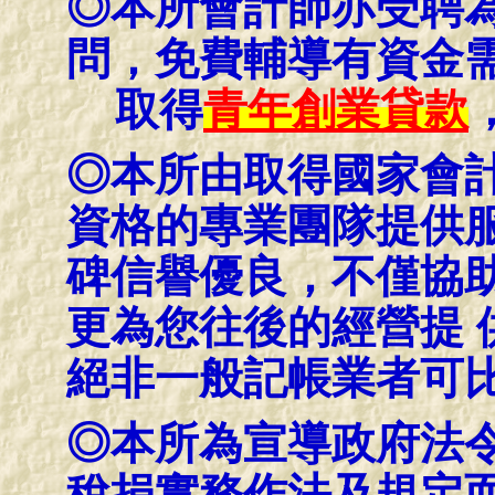
◎本所會計師亦受聘
問，免費輔導有資金
取得
青年創業貸款
◎本所由取得國家會
資格的專業團隊提供服
碑信譽優良，不僅協
更為您往後的經營提 
絕非一般記帳業者可
◎本所為宣導政府法
稅捐實務作法及規定